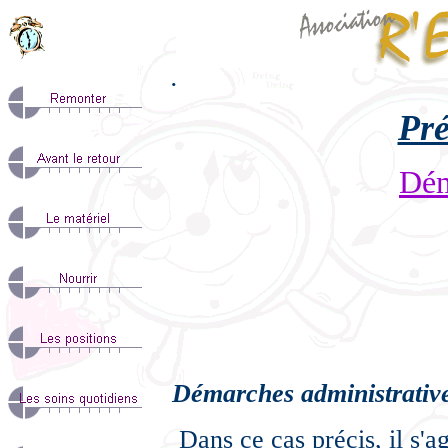
.
Pré
Dém
D
émarches administrativ
Dans ce cas précis, il s'a